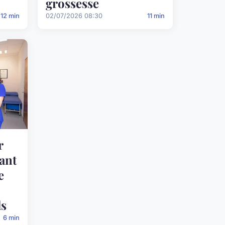
grossesse
12 min
02/07/2026 08:30
11 min
r
ant
e
ls
6 min