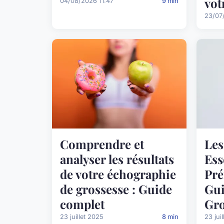
vot
04/08/2026 11:47
9 min
23/07
Comprendre et
Le
analyser les résultats
Ess
de votre échographie
Pré
de grossesse : Guide
Gui
complet
Gro
23 juillet 2025
8 min
23 jui