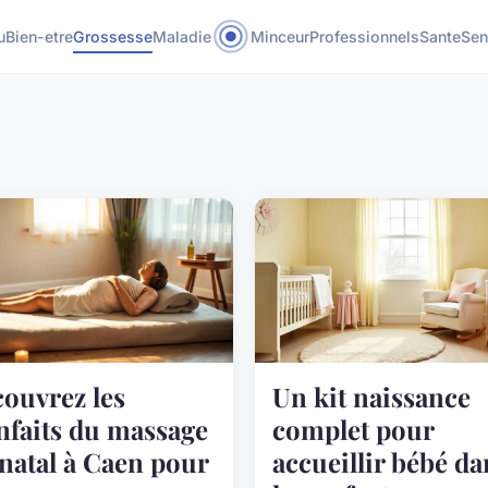
u
Bien-etre
Grossesse
Maladie
Minceur
Professionnels
Sante
Sen
ouvrez les
Un kit naissance
nfaits du massage
complet pour
natal à Caen pour
accueillir bébé da