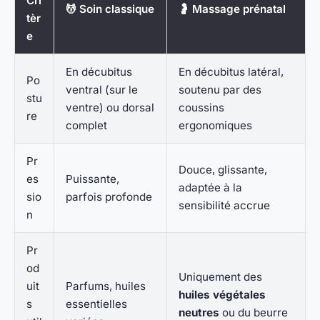
Cri
💆 Soin classique
🤰 Massage prénatal
tèr
e
En décubitus
En décubitus latéral,
Po
ventral (sur le
soutenu par des
stu
ventre) ou dorsal
coussins
re
complet
ergonomiques
Pr
Douce, glissante,
es
Puissante,
adaptée à la
sio
parfois profonde
sensibilité accrue
n
Pr
od
Uniquement des
uit
Parfums, huiles
huiles végétales
s
essentielles
neutres
ou du beurre