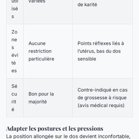
util
variées
de karité
isé
s
Zo
ne
Aucune
Points réflexes liés à
s
restriction
l’utérus, bas du dos
évi
particulière
sensible
té
es
Sé
Contre-indiqué en cas
cu
Bon pour la
de grossesse à risque
rit
majorité
(avis médical requis)
é
Adapter les postures et les pressions
La position allongée sur le dos devient inconfortable,